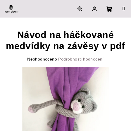
Přejít
na
obsah
Nákupn
Hledat
Přihlášení
Návod na háčkované
košík
medvídky na závěsy v pdf
Průměrné
Neohodnoceno
Podrobnosti hodnocení
hodnocení
produktu
je
0,0
z
5
hvězdiček.