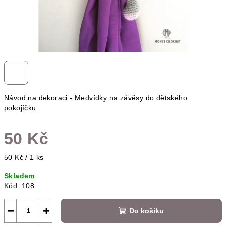
Návod na dekoraci - Medvídky na závěsy do dětského
pokojíčku.
50 Kč
Měrná
50 Kč / 1 ks
cena:
Skladem
Kód:
108
−
+
Do košíku