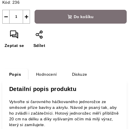
Kód:
236
−
+
Do košíku
Zeptat se
Sdílet
Popis
Hodnocení
Diskuze
Detailní popis produktu
Vytvořte si čarovného háčkovaného jednorožce ze
směsové příze bavlny a akrylu. Návod je psaný tak, aby
ho zvládli i začátečníci. Hotový jednorožec měří přibližně
20 cm na délku a díky vyšívaným očím má milý výraz,
který si zamilujete.