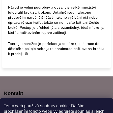
Návod je velmi podrobný a obsahuje velké množství
fotografií krok za krokem. Detailně jsou nafocené
především náročnější části, jako je vyšívání očí nebo
úprava výrazu tváře, takže se nemusíte bát ani těchto
kroků. Postup je přehledný a srozumitelný, ideální pro ty,
kteří s háčkováním teprve začínají.
Tento jednorožec je perfektní jako dárek, dekorace do
dětského pokoje nebo jako handmade háčkovaná hračka
k prodeji. 🧶
Z
á
p
Kontakt
a
monyscrochet
@
gmail.com
Tento web používá soubory cookie. Dalším
t
777470355
procházením tohoto webu vyjadřujete souhlas s jejich