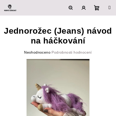
Přejít
na
obsah
Nákupn
Hledat
Přihlášení
Jednorožec (Jeans) návod
košík
na háčkování
Průměrné
Neohodnoceno
Podrobnosti hodnocení
hodnocení
produktu
je
0,0
z
5
hvězdiček.