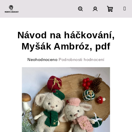
Přejít
na
obsah
Nákupn
Hledat
Přihlášení
Návod na háčkování,
košík
Myšák Ambróz, pdf
Průměrné
Neohodnoceno
Podrobnosti hodnocení
hodnocení
produktu
je
0,0
z
5
hvězdiček.