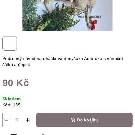
Podrobný návod na uháčkování myšáka Ambróze s vánoční
šálku a čepicí
90 Kč
Měrná
Skladem
cena:
Kód:
135
−
+
Do košíku