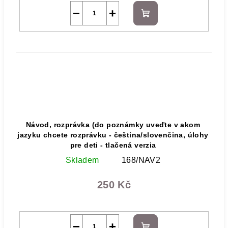
−
+
Do
košíku
Návod, rozprávka (do poznámky uveďte v akom
jazyku chcete rozprávku - čeština/slovenčina, úlohy
pre deti - tlačená verzia
Skladem
168/NAV2
250 Kč
−
+