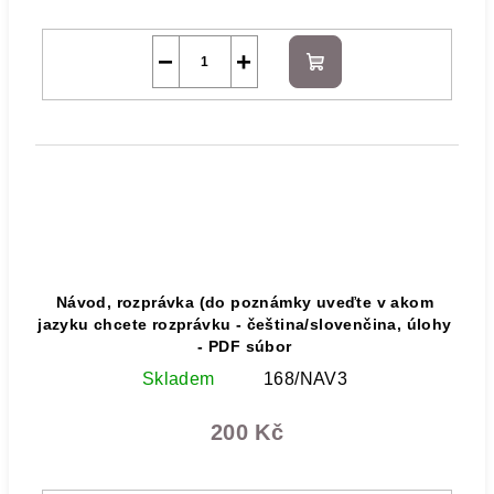
−
+
Do
košíku
Návod, rozprávka (do poznámky uveďte v akom
jazyku chcete rozprávku - čeština/slovenčina, úlohy
- PDF súbor
Skladem
168/NAV3
200 Kč