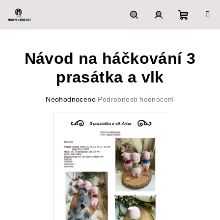
Přejít
na
obsah
Nákupn
Hledat
Přihlášení
Návod na háčkování 3
košík
prasátka a vlk
Průměrné
Neohodnoceno
Podrobnosti hodnocení
hodnocení
produktu
je
0,0
z
5
hvězdiček.