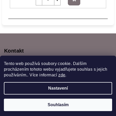
Do
košíku
Z
á
p
Kontakt
a
monyscrochet
@
gmail.com
Tento web používá soubory cookie. Dalším
t
777470355
procházením tohoto webu vyjadřujete souhlas s jejich
í
používáním.. Více informací
zde
.
Nastavení
Copyright 2026
Monys crochet
. Všechna práva
vyhrazena.
Souhlasím
Vytvořil Shoptet